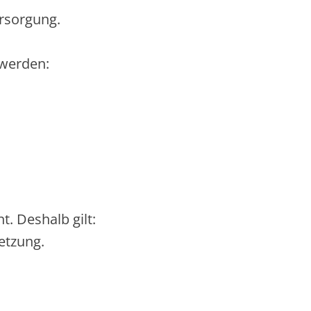
ersorgung.
werden:
t. Deshalb gilt:
etzung.