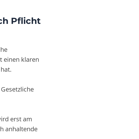
h Pflicht
che
t einen klaren
 hat.
 Gesetzliche
wird erst am
ch anhaltende