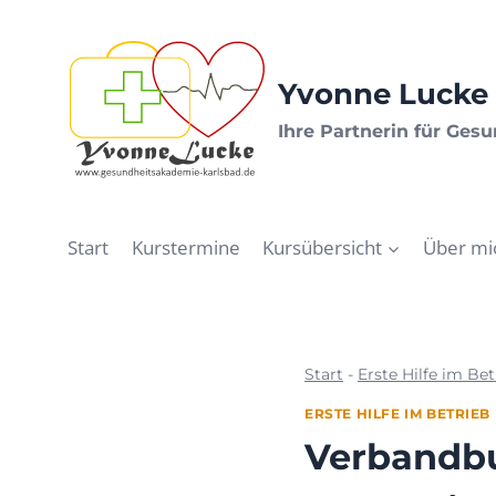
Zum
Inhalt
springen
Yvonne Lucke 
Ihre Partnerin für Ges
Start
Kurstermine
Kursübersicht
Über mi
Start
-
Erste Hilfe im Bet
ERSTE HILFE IM BETRIEB
Verbandbuc