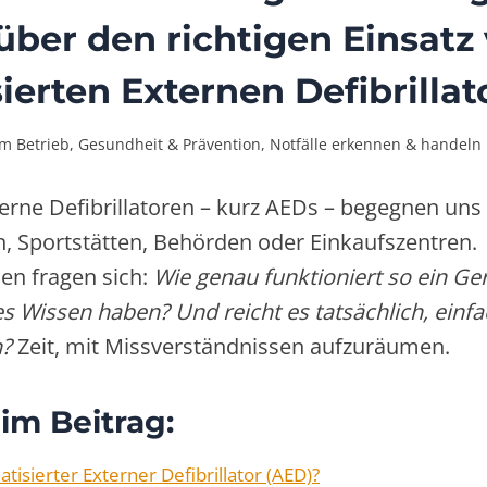
über den richtigen Einsatz
erten Externen Defibrillat
im Betrieb
,
Gesundheit & Prävention
,
Notfälle erkennen & handeln
terne Defibrillatoren – kurz AEDs – begegnen un
n, Sportstätten, Behörden oder Einkaufszentren.
en fragen sich:
Wie genau funktioniert so ein G
es Wissen haben?
Und reicht es tatsächlich, einf
n?
Zeit, mit Missverständnissen aufzuräumen.
 im Beitrag:
tisierter Externer Defibrillator (AED)?