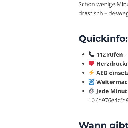
Schon wenige Min
drastisch – deswe
Quickinfo
112 rufen
–
Herzdruckm
AED einset
Weitermac
Jede Minut
10 {b976e4cf
Wann gibt