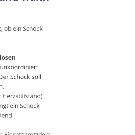
, ob ein Schock
­losen
z unkoordiniert
 Der Schock soll
n.
r Herzstillstand)
ingt ein Schock
dend.
n Einsatz trotzdem