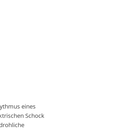
rhythmus eines
ektrischen Schock
edrohliche