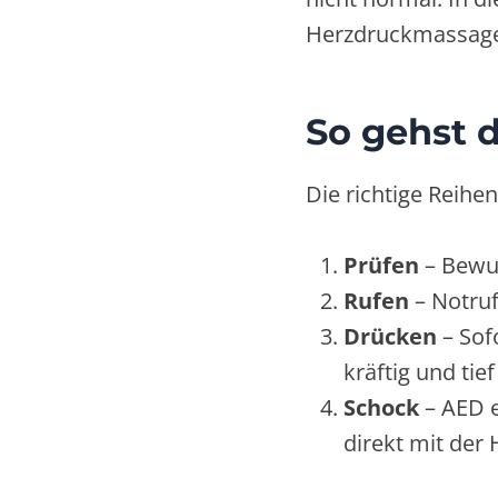
Herzdruckmassage
So gehst d
Die richtige Reihe
Prüfen
– Bewus
Rufen
– Notruf
Drücken
– Sof
kräftig und tie
Schock
– AED e
direkt mit der