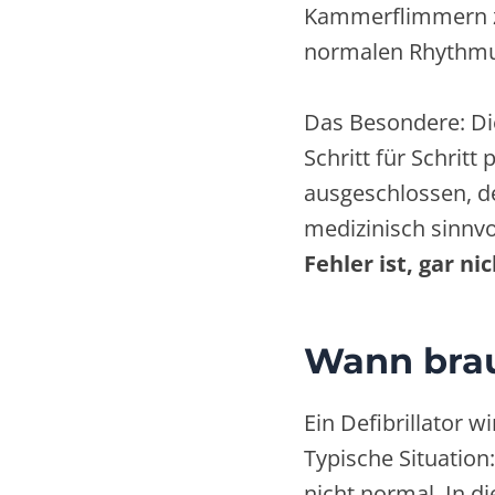
Kammerflimmern z
normalen Rhythmu
Das Besondere: Die
Schritt für Schritt
ausgeschlossen, d
medizinisch sinnvol
Fehler ist, gar ni
Wann brau
Ein Defibrillator w
Typische Situation
nicht normal. In d