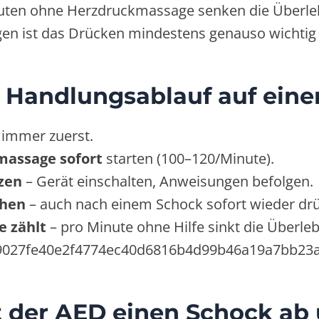
uten ohne Herzdruckmassage senken die Überl
gen ist das Drücken mindestens genauso wichtig 
: Handlungsablauf auf eine
 immer zuerst.
assage sofort
starten (100–120/Minute).
zen
– Gerät einschalten, Anweisungen befolgen.
hen
– auch nach einem Schock sofort wieder dr
e zählt
– pro Minute ohne Hilfe sinkt die Überl
b9027fe40e2f4774ec40d6816b4d99b46a19a7bb23
 der AED einen Schock ab