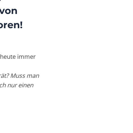
 von
oren!
s heute immer
erät? Muss man
ach nur einen