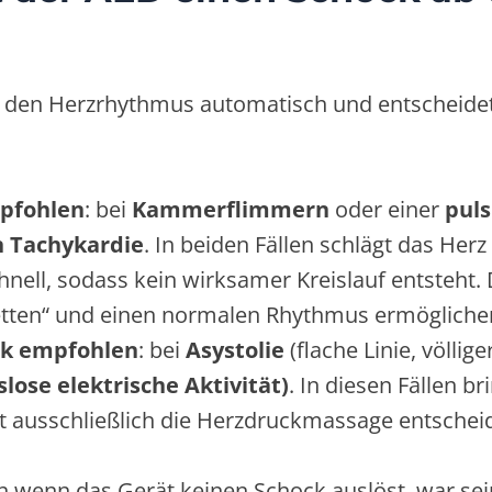
rt den Herzrhythmus automatisch und entscheidet
pfohlen
: bei
Kammerflimmern
oder einer
puls
n Tachykardie
. In beiden Fällen schlägt das Her
chnell, sodass kein wirksamer Kreislauf entsteht.
etten“ und einen normalen Rhythmus ermögliche
ck empfohlen
: bei
Asystolie
(flache Linie, völlige
slose elektrische Aktivität)
. In diesen Fällen br
ist ausschließlich die Herzdruckmassage entschei
h wenn das Gerät keinen Schock auslöst, war sei