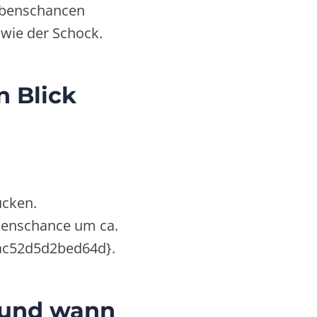
ebenschancen
wie der Schock.
n Blick
ücken.
ebenschance um ca.
ac52d5d2bed64d}.
 und wann