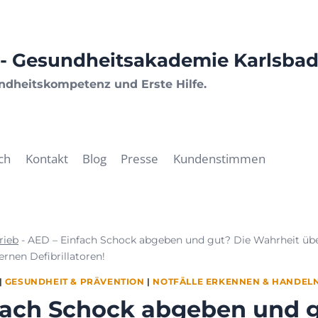
- Gesundheitsakademie Karlsba
undheitskompetenz und Erste Hilfe.
ch
Kontakt
Blog
Presse
Kundenstimmen
rieb
-
AED – Einfach Schock abgeben und gut? Die Wahrheit über
rnen Defibrillatoren!
|
GESUNDHEIT & PRÄVENTION
|
NOTFÄLLE ERKENNEN & HANDEL
fach Schock abgeben und g