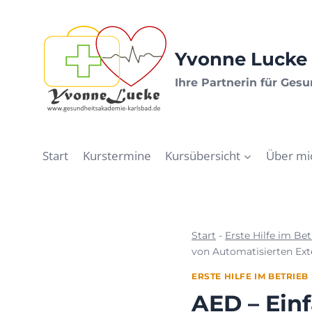
Zum
Inhalt
springen
Yvonne Lucke 
Ihre Partnerin für Ges
Start
Kurstermine
Kursübersicht
Über mi
Start
-
Erste Hilfe im Bet
von Automatisierten Exte
ERSTE HILFE IM BETRIEB
AED – Ein