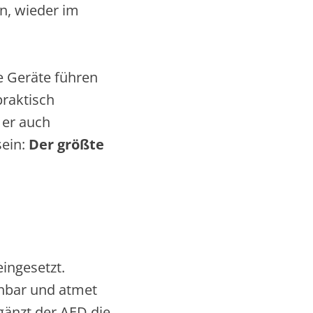
, wieder im
ie Geräte führen
praktisch
 er auch
sein:
Der größte
eingesetzt.
chbar und atmet
rgänzt der AED die