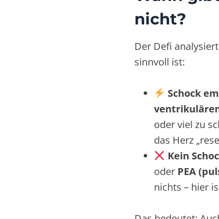
nicht?
Der Defi analysie
sinnvoll ist:
Schock em
ventrikuläre
oder viel zu s
das Herz „res
Kein Scho
oder
PEA (pul
nichts – hier 
Das bedeutet: Auc