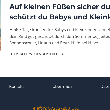
Auf kleinen Füßen sicher d
schützt du Babys und Kleink
Heiße Tage können für Babys und Kleinkinder schnell
dein Kind gut geschützt durch den Sommer begleitest
Sonnenschutz, Urlaub und Erste-Hilfe bei Hitze.
AUF
HIER GEHT'S ZUM ARTIKEL
KLEINEN
FÜSSEN S
ICHER D
URCH D
EN S
OMMER –
Kontakt
Über mich
Date
S
O S
CHÜTZT D
U B
Telefon: 07202-2881839
ABYS U