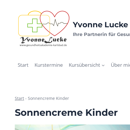
Zum
Inhalt
springen
Yvonne Lucke 
Ihre Partnerin für Ges
Start
Kurstermine
Kursübersicht
Über mi
Start
-
Sonnencreme Kinder
Sonnencreme Kinder